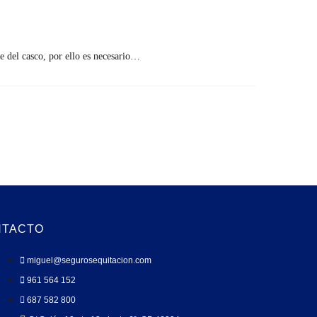
e del casco, por ello es necesario…
NTACTO
miguel@segurosequitacion.com
961 564 152
687 582 800