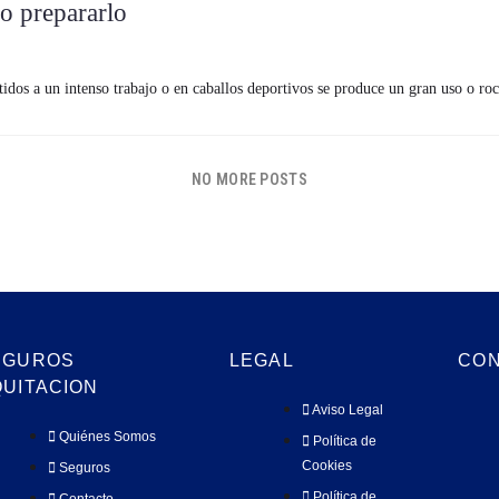
o prepararlo
dos a un intenso trabajo o en caballos deportivos se produce un gran uso o roc
NO MORE POSTS
EGUROS
LEGAL
CO
QUITACION
Aviso Legal
Quiénes Somos
Política de
Cookies
Seguros
Política de