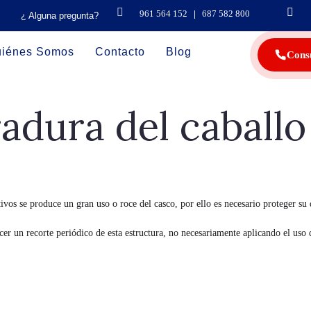
961 564 152
|
687 582 800
¿ Alguna pregunta?
iénes Somos
Contacto
Blog
Cons
adura del caballo
ivos se produce un gran uso o roce del casco, por ello es necesario proteger su 
er un recorte periódico de esta estructura, no necesariamente aplicando el uso d