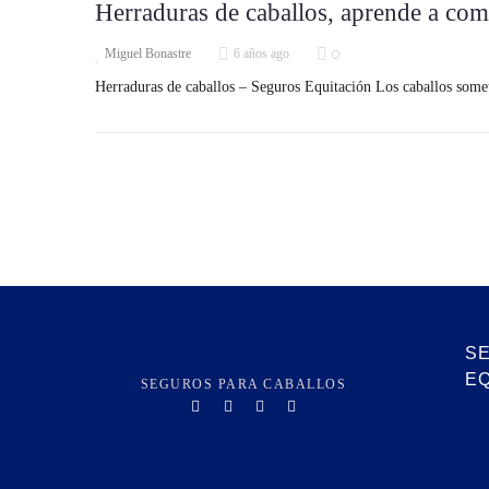
Herraduras de caballos, aprende a com
0
Miguel Bonastre
6 años ago
Herraduras de caballos – Seguros Equitación Los caballos someti
S
E
SEGUROS PARA CABALLOS