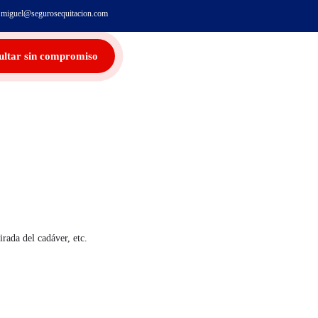
miguel@segurosequitacion.com
ultar sin compromiso
irada del cadáver, etc.